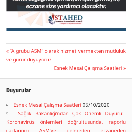
UNCATEGORIZED
Previous
”A grubu ASM” olarak hizmet vermekten mutluluk
Yazı
ve gurur duyuyoruz.
Post:
Next
Esnek Mesai Çalışma Saatleri
dolaşımı
Post:
Duyurular
Esnek Mesai Çalışma Saatleri
05/10/2020
Sağlık Bakanlığı’ndan Çok Önemli Duyuru:
Koronavirüs önlemleri doğrultusunda, raporlu
ilaçlarınızı ASM’ye gelmeden eczaneden