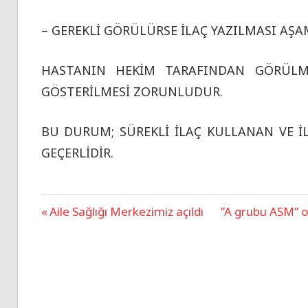
– GEREKLİ GÖRÜLÜRSE İLAÇ YAZILMASI AŞ
HASTANIN HEKİM TARAFINDAN GÖRÜLMES
GÖSTERİLMESİ ZORUNLUDUR.
BU DURUM; SÜREKLİ İLAÇ KULLANAN VE 
GEÇERLİDİR.
UNCATEGORIZED
Previous
Aile Sağlığı Merkezimiz açıldı
Next
”A grubu ASM” o
Yazı
Post:
Post:
dolaşımı