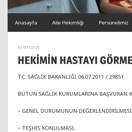
Anasayfa
Aile Hekimliği
Personelimiz
01/01/2019
aticiebrumd
HEKİMİN HASTAYI GÖRME
T.C. SAĞLIK BAKANLIĞI 06.07.2011 / 29851
BÜTÜN SAĞLIK KURUMLARINA BAŞVURAN Kİ
– GENEL DURUMUNUN DEĞERLENDİRİLMESİ
– TEŞHİS KONULMASI,